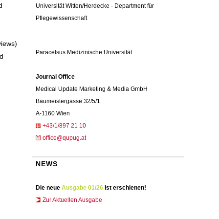
d
Universität Witten/Herdecke - Department für
Pflegewissenschaft
views)
Paracelsus Medizinische Universität
nd
Journal Office
Medical Update Marketing & Media GmbH
Baumeistergasse 32/5/1
A-1160 Wien
+43/1/897 21 10
office@qupug.at
NEWS
Die neue
Ausgabe 01/26
ist erschienen!
Zur Aktuellen Ausgabe