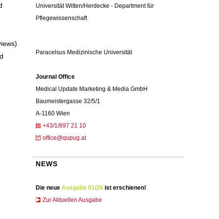
d
Universität Witten/Herdecke - Department für
Pflegewissenschaft
views)
Paracelsus Medizinische Universität
nd
Journal Office
Medical Update Marketing & Media GmbH
Baumeistergasse 32/5/1
A-1160 Wien
+43/1/897 21 10
office@qupug.at
NEWS
Die neue
Ausgabe 01/26
ist erschienen!
Zur Aktuellen Ausgabe