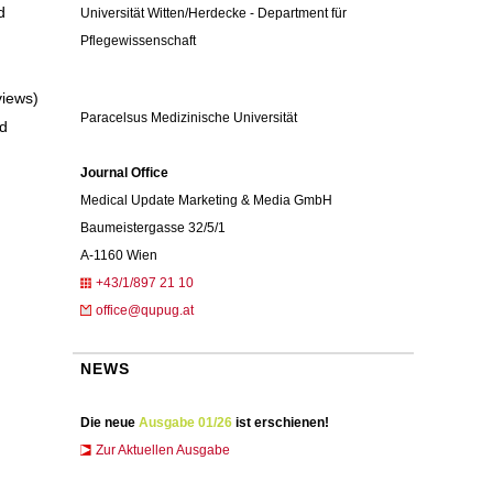
d
Universität Witten/Herdecke - Department für
Pflegewissenschaft
views)
Paracelsus Medizinische Universität
nd
Journal Office
Medical Update Marketing & Media GmbH
Baumeistergasse 32/5/1
A-1160 Wien
+43/1/897 21 10
office@qupug.at
NEWS
Die neue
Ausgabe 01/26
ist erschienen!
Zur Aktuellen Ausgabe