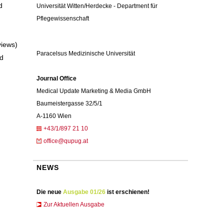
d
Universität Witten/Herdecke - Department für
Pflegewissenschaft
views)
Paracelsus Medizinische Universität
nd
Journal Office
Medical Update Marketing & Media GmbH
Baumeistergasse 32/5/1
A-1160 Wien
+43/1/897 21 10
office@qupug.at
NEWS
Die neue
Ausgabe 01/26
ist erschienen!
Zur Aktuellen Ausgabe