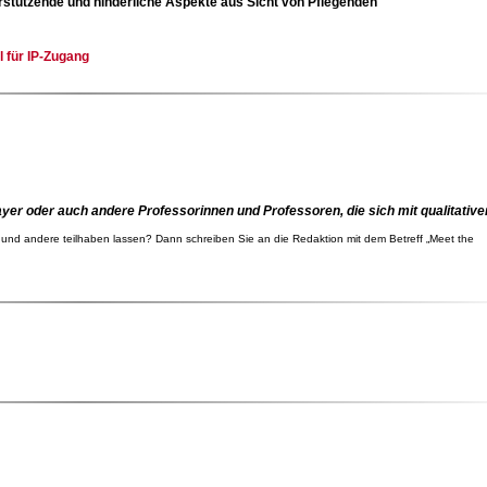
rstützende und hinderliche Aspekte aus Sicht von Pflegenden
l für IP-Zugang
er oder auch andere Professorinnen und Professoren, die sich mit qualitative
n und andere teilhaben lassen? Dann schreiben Sie an die Redaktion mit dem Betreff „Meet the