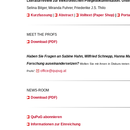
Literaturreview zur elektronischen Pflegedokumentation: Unte
Selina Bilger, Miranda Fuhrer, Friederike J.S. Thilo
Kurzfassung
|
Abstract
|
Volltext (Paper Shop)
|
Porta
MEET THE PROFS
Download (PDF)
Haben Sie Fragen an Sabine Hahn, Wilfried Schnepp, Hanna May
Forschung auseinandersetzen?
Wollen Sie mit ihnen in Diskurs trete
office@qupug.at
Profs“:
NEWS-ROOM
Download (PDF)
QuPuG abonnieren
Informationen zur Einreichung