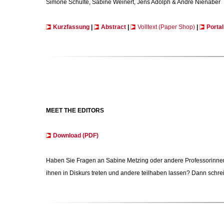
Simone Schulte, Sabine Weinert, Jens Adolph & André Nienaber
Kurzfassung
|
Abstract
|
Volltext (Paper Shop)
|
Portal
MEET THE EDITORS
Download (PDF)
Haben Sie Fragen an Sabine Metzing oder andere Professorinnen 
ihnen in Diskurs treten und andere teilhaben lassen? Dann schrei